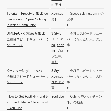
e
,
実行
Tutorial – Freestyle 4BLD ce
Xcenter
,
「SpeedSolving.com」の
nter solving | SpeedSolving
分析
記事
Puzzles Community
Ufr/UFr/UFRで始める4BLD –
3-Style
,
「全種目スピードキュー
全種目スピードキューバーに
UFR
,
Wi
バーになりたい人」の記
なりたい人
ng
,
Xcen
事
ter
,
ブロ
グ記事
,
実行
Xセンター3styleについて –
3-Style
,
「全種目スピードキュー
全種目スピードキューバーに
Xcenter
,
バーになりたい人」の記
なりたい人
ブログ記
事
事
[How to Get Fast] 4×4 and 5
YouTube
「Cubing World」チャン
×5 Blindfolded – Oliver Frost
ネルの動画
– YouTube