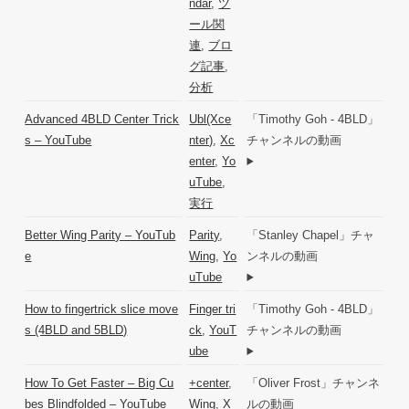
ndar
,
ツ
ール関
連
,
ブロ
グ記事
,
分析
Advanced 4BLD Center Trick
Ubl(Xce
「Timothy Goh - 4BLD」
s – YouTube
nter)
,
Xc
チャンネルの動画
enter
,
Yo
uTube
,
実行
Better Wing Parity – YouTub
Parity
,
「Stanley Chapel」チャ
e
Wing
,
Yo
ンネルの動画
uTube
How to fingertrick slice move
Finger tri
「Timothy Goh - 4BLD」
s (4BLD and 5BLD)
ck
,
YouT
チャンネルの動画
ube
How To Get Faster – Big Cu
+center
,
「Oliver Frost」チャンネ
bes Blindfolded – YouTube
Wing
,
X
ルの動画