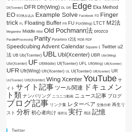
Edge
DFR
Dfr(Wing)
Eka Method
Df(Tcenter)
DL
DR
EO
Example Solve
Finger
EO挟み込み
Facebook
FD
trick
M2法
Floating Buffer
FU
LTCT
FUr(Wing)
FL
FR
Old Pochmann法
Middle
orozco
mixi
Megaminx
Parity
r2法
Pyraminx
ParallelProcessing
RDB
RDF
Speedcubing Advent Calendar
Twitter
u2
Square-1
UBL
Ubl(Xcenter)
法
UBR
UB
Ub(Tcenter)
Ubr(Wing)
UF
Uf(Tcenter)
UFL
Ubr(Xcenter)
Uf(Middle)
Ufl(Wing)
Ufl(Xcenter)
UFR
Ufr(Wing)
UR
Ul(Tcenter)
Ufr(Xcenter)
UL
Ulf(Xcenter)
YouTube
Wing
Xcenter
サ
Urb(Xcenter)
Ur(Tcenter)
サイト記事
ドキュメン
ツール関連
イト
ト類
ニュース記事
ブログ
ナンバリング
ニコニコ動画
ブログ記事
レターペア
再生リ
リンク集
交換分析
実行
分析
記憶
初心者向け
スト
用語
場所法
Twitter