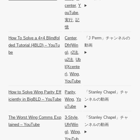
center
,
Y
ouTube
,
実行
,
記
憶
How To Solve a 4×4 Blindfol
Center
,
「J Perm」チャンネルの
ded Tutorial (4BLD) – YouTu
Dfr(Win
動画
be
g)
,
r2法
,
u2法
,
Ub
l(Xcente
r)
,
Wing
,
YouTube
How to Solve Wing Parity Eff
Parity
,
「Stanley Chapel」チャ
iciently in BigBLD – YouTube
Wing
,
Yo
ンネルの動画
uTube
The Worst Wing Comms Exp
3-Style
,
「Stanley Chapel」チャ
lained – YouTube
Ufr(Win
ンネルの動画
g)
,
Wing
,
YouTub