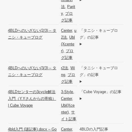
法
,
Parit
y
,
ブロ
グ記事
4BLDへのいざない(2/3) – タ
Center
,
u
「タニシ・キューブロ
ニシ・キューブログ
2法
,
Ubl
グ」の記事
(Xcente
r)
,
ブロ
グ記事
4BLDへのいざない(3/3) – タ
r2法
,
Wi
「タニシ・キューブロ
ニシ・キューブログ
ng
,
ブロ
グ」の記事
グ記事
4BLDセンターの3cycle解法
3-Style
,
「Cube Voyage」の記事
入門（Y.Yさんからの寄稿）
Center
,
| Cube Voyage
Ubl(Xce
nter)
,
サ
イト記事
4bld入門 (謎記事).docx – Go
Center
,
4BLDの入門記事