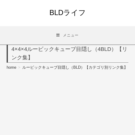
コ
ン
BLDライフ
テ
ン
ツ
メニュー
へ
ス
4×4×4ルービックキューブ目隠し（4BLD）【リ
キ
ンク集】
ッ
プ
home
>
ルービックキューブ目隠し（BLD）【カテゴリ別リンク集】
>