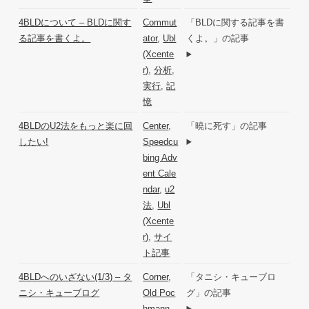
4BLDについて – BLDに関す
Commut
「BLDに関する記事を書
る記事を書くよ。
ator
,
Ubl
くよ。」の記事
(Xcente
r)
,
分析
,
実行
,
記
憶
4BLDのU2法をもっと楽に回
Center
,
「曉に死す」の記事
したい!
Speedcu
bing Adv
ent Cale
ndar
,
u2
法
,
Ubl
(Xcente
r)
,
サイ
ト記事
4BLDへのいざない(1/3) – タ
Corner
,
「タニシ・キューブロ
ニシ・キューブログ
Old Poc
グ」の記事
hmann