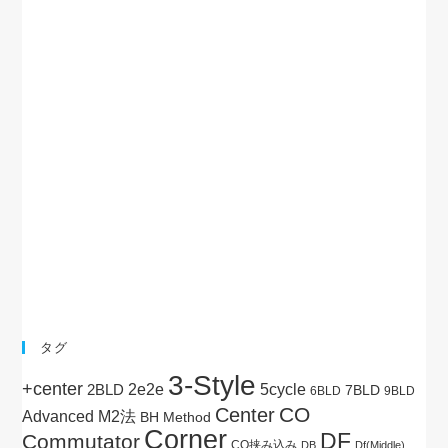
タグ
3-Style
+center
5cycle
2BLD
2e2e
7BLD
6BLD
9BLD
CO
Center
Advanced M2法
BH Method
Corner
DF
Commutator
CO挟み込み
DB
Df(Middle)