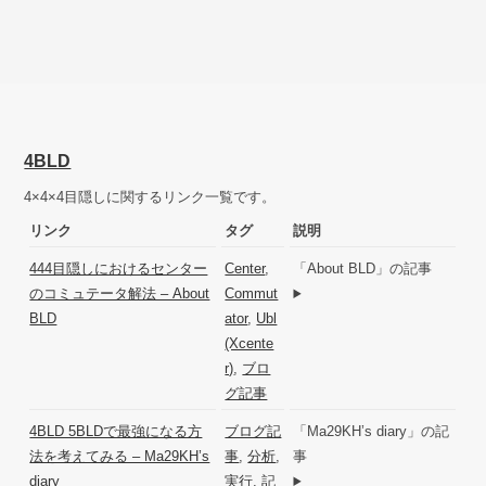
4BLD
4×4×4目隠しに関するリンク一覧です。
リンク
タグ
説明
444目隠しにおけるセンター
Center
,
「About BLD」の記事
のコミュテータ解法 – About
Commut
BLD
ator
,
Ubl
(Xcente
r)
,
ブロ
グ記事
4BLD 5BLDで最強になる方
ブログ記
「Ma29KH’s diary」の記
法を考えてみる – Ma29KH’s
事
,
分析
,
事
diary
実行
,
記