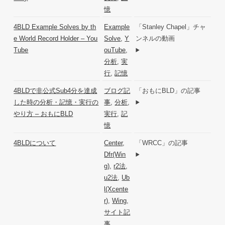
憶
4BLD Example Solves by th
Example
「Stanley Chapel」チャ
e World Record Holder – You
Solve
,
Y
ンネルの動画
Tube
ouTube
,
分析
,
実
行
,
記憶
4BLDで非公式Sub4分を達成
ブログ記
「おもにBLD」の記事
した時の分析・記憶・実行の
事
,
分析
,
やり方 – おもにBLD
実行
,
記
憶
4BLDについて
Center
,
「WRCC」の記事
Dfr(Win
g)
,
r2法
,
u2法
,
Ub
l(Xcente
r)
,
Wing
,
サイト記
事