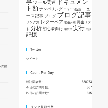
事
ドキュメン
ツール関連
ト類
ニュ
ナンバリング
ニコニコ動画
ブログ記事
ース記事
ブログ
レターペア
再生リス
リンク集
交換分析
実行
分析
初心者向け
ト
用語
場所法
記憶
Twitter
ツイート
ルの動
Count Per Day
総訪問者数:
380273
今日の訪問者数:
567
昨日の訪問者数:
315
リンク登録件数