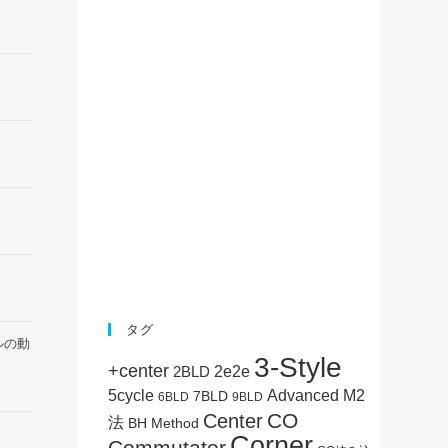
タグ
ルの動
3-Style
+center
2BLD
2e2e
5cycle
Advanced M2
7BLD
6BLD
9BLD
CO
Center
法
BH Method
Corner
Commutator