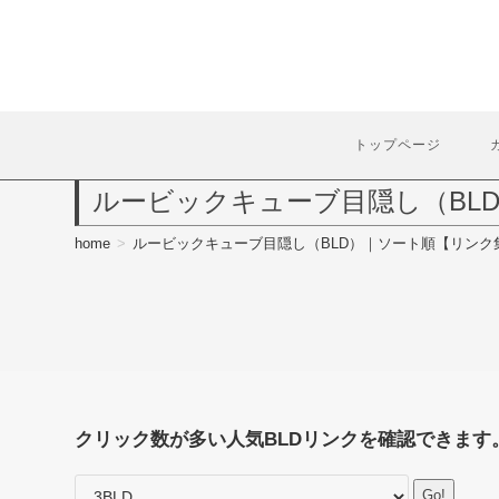
コ
ン
テ
ン
ツ
へ
トップページ
ス
キ
ルービックキューブ目隠し（BL
ッ
プ
home
>
ルービックキューブ目隠し（BLD）｜ソート順【リンク
クリック数が多い人気BLDリンクを確認できます
Go!