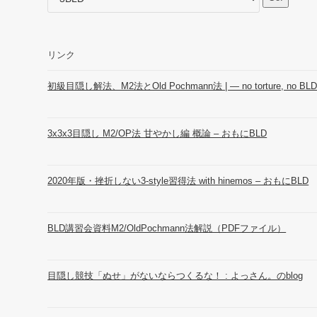
リンク
初級目隠し解法、M2法とOld Pochmann法 | ― no torture, no BL
3x3x3目隠し M2/OP法 甘やかし編 概論 – おもにBLD
2020年版・挫折しない3-style習得法 with hinemos – おもにBLD
BLD講習会資料M2/OldPochmann法解説（PDFファイル）
目隠し競技「ぬせ」がないならつくるな！ : よっさん。のblog