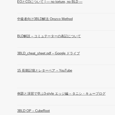
EOとCOについて | ― no torture, no BLD ―
中級者向け3BLD解法 Orozco Method
BLD解説 – コミュテーターの表記について
3BLD_cheat_sheet.pdf – Google ドライブ
15 長期記憶とレターペア – YouTube
例題と演習で学ぶ3-style エッジ編 – タニシ・キューブログ
3BLD OP – CubeRoot