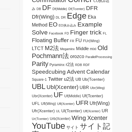
CO挟み込
DF
DFR
み
DB
Df(Middle)
Df(Tcenter)
Edge
Dfr(Wing)
Eka
DL
DR
EO
Example
Method
EO挟み込み
Solve
Finger trick
Facebook
FD
FL
Floating Buffer
FU
FUr(Wing)
FR
Old
M2法
LTCT
Middle
mixi
Megaminx
Pochmann法
orozco
ParallelProcessing
Parity
r2法
Pyraminx
RDB
RDF
Speedcubing Advent Calendar
Twitter
u2法
UB
Ub(Tcenter)
Square-1
UBL
Ubl(Xcenter)
UBR
Ubr(Wing)
UF
Uf(Tcenter)
Ubr(Xcenter)
Uf(Middle)
UFR
Ufr(Wing)
UFL
Ufl(Wing)
Ufl(Xcenter)
UR
Ul(Tcenter)
Ufr(Xcenter)
UL
Ulf(Xcenter)
Wing
Xcenter
Urb(Xcenter)
Ur(Tcenter)
YouTube
サイト記
サイト