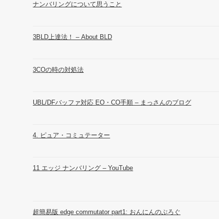
ナンバリングについて思うこと
3BLD上達法！ – About BLD
3COの時の対処法
UBL/DFバッファ対応 EO・CO手順 – まっさんのブログ
4. ピュア・コミュテーター
11 エッジ ナンバリング – YouTube
超簡易版 edge commutator part1: おんにんのぶろぐ