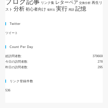
ブログ記事
レターペア
再生リ
リンク集
交換分析
実行
分析
記憶
初心者向け
スト
用語
場所法
Twitter
ツイート
Count Per Day
総訪問者数:
379669
今日の訪問者数:
278
昨日の訪問者数:
295
リンク登録件数
536