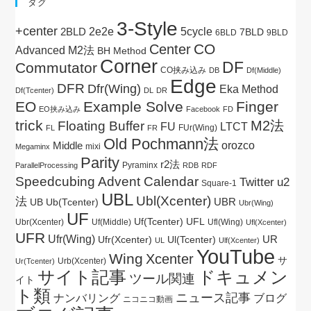
タグ
3-Style
+center
5cycle
2BLD
2e2e
7BLD
6BLD
9BLD
CO
Center
Advanced M2法
BH Method
Corner
DF
Commutator
CO挟み込み
DB
Df(Middle)
Edge
DFR
Dfr(Wing)
Eka Method
Df(Tcenter)
DL
DR
EO
Example Solve
Finger
EO挟み込み
Facebook
FD
trick
M2法
Floating Buffer
FU
LTCT
FUr(Wing)
FL
FR
Old Pochmann法
Middle
orozco
mixi
Megaminx
Parity
r2法
Pyraminx
ParallelProcessing
RDB
RDF
Speedcubing Advent Calendar
Twitter
u2
Square-1
UBL
Ubl(Xcenter)
法
UBR
UB
Ub(Tcenter)
Ubr(Wing)
UF
Uf(Tcenter)
UFL
Ubr(Xcenter)
Uf(Middle)
Ufl(Wing)
Ufl(Xcenter)
UFR
Ufr(Wing)
UR
Ul(Tcenter)
Ufr(Xcenter)
UL
Ulf(Xcenter)
YouTube
Wing
Xcenter
サ
Urb(Xcenter)
Ur(Tcenter)
サイト記事
ドキュメン
ツール関連
イト
ト類
ニュース記事
ブログ
ナンバリング
ニコニコ動画