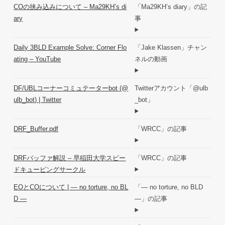
COの挟み込みについて – Ma29KH’s di
「Ma29KH’s diary」の記
ary
事
Daily 3BLD Example Solve: Corner Flo
「Jake Klassen」チャン
ating – YouTube
ネルの動画
DF/UBLコーナーコミュテーターbot (@
Twitterアカウント「@ulb
ulb_bot) | Twitter
_bot」
DRF_Buffer.pdf
「WRCC」の記事
DRFバッファ解説 – 早稲田大学スピー
「WRCC」の記事
ドキュービングサークル
EOとCOについて | ― no torture, no BL
「― no torture, no BLD
D ―
―」の記事