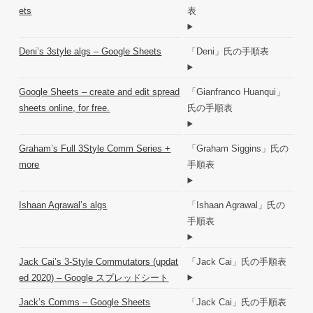
ets
表
Deni’s 3style algs – Google Sheets
「Deni」氏の手順表
Google Sheets – create and edit spread
「Gianfranco Huanqui」
sheets online, for free.
氏の手順表
Graham’s Full 3Style Comm Series +
「Graham Siggins」氏の
more
手順表
Ishaan Agrawal’s algs
「Ishaan Agrawal」氏の
手順表
Jack Cai’s 3-Style Commutators (updat
「Jack Cai」氏の手順表
ed 2020) – Google スプレッドシート
Jack’s Comms – Google Sheets
「Jack Cai」氏の手順表