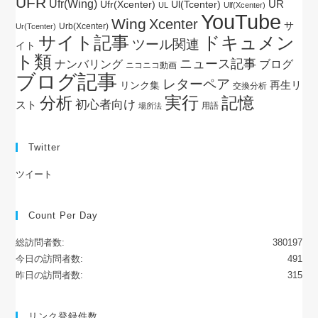
UFR
Ufr(Wing)
UR
Ul(Tcenter)
Ufr(Xcenter)
UL
Ulf(Xcenter)
YouTube
Wing
Xcenter
サ
Urb(Xcenter)
Ur(Tcenter)
サイト記事
ドキュメン
ツール関連
イト
ト類
ニュース記事
ブログ
ナンバリング
ニコニコ動画
ブログ記事
レターペア
再生リ
リンク集
交換分析
実行
分析
記憶
初心者向け
スト
用語
場所法
Twitter
ツイート
Count Per Day
総訪問者数:
380197
今日の訪問者数:
491
昨日の訪問者数:
315
リンク登録件数