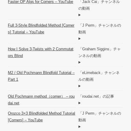
Faster OP Algs for Corners – YouTube
「Jack Cai」チャンネル
の動画
Full 3-Style Blindfolded Method [Corner
「J Perm」チャンネルの
s] Tutorial – YouTube
動画
How I Solve 3-Twists with 2 Commutat
「Graham Siggins」チャ
ors Blind
ンネルの動画
M2 / Old Pochmann Blindfold Tutorial –
「eLimeback」チャンネ
Part 1
ルの動画
Old Pochmann method（corner） – rou
「roudai.net」の記事
dai.net
Orozco 3×3 Blindfolded Method Tutorial
「J Perm」チャンネルの
[Corners] – YouTube
動画