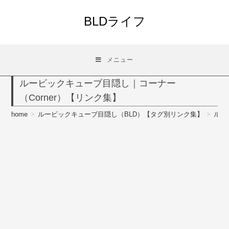
コ
ン
BLDライフ
テ
ン
ツ
メニュー
へ
ス
ルービックキューブ目隠し｜コーナー
キ
（Corner）【リンク集】
ッ
プ
home
>
ルービックキューブ目隠し（BLD）【タグ別リンク集】
>
ルー