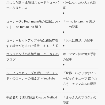
スにした話 – 全種目スピードキューバ
バーになりたい人」の記
ーになりたい人
事
コーナーOld Pochmann法の拡張につい
「― no torture, no BLD
て | ― no torture, no BLD ―
―」の記事
コーナーセットアップ手順は複数存在
「おもにBLD」の記事
する場合があるので注意 – おもにBLD
ポッフマン法の追加手順 – まっさんの
ポッフマン法の追加手順
ブログ
の記事
ルービックキューブ目隠し（ブライン
「世界一わかりやすいル
ド）のコーナーの揃え方 – YouTube
ービックキューブ ぼうた
ろう」チャンネルの動画
中級者向け3BLD解法 Orozco Method
「まっさんのブログ」の
記事