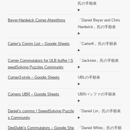
氏の手順表
Beyer-Hardwick Corner Algorithms
「Daniel Beyer and Chris
Hardwick」氏の手順表
Carter’s Comm List – Google Sheets
「CarterK」氏の手順表
Corner Commutators for ULB buffer | S
「Jackster」氏の手順表
peedSolving Puzzles Community
Corner3-style – Google Sheets
UBLの手順表
Corners UBR – Google Sheets
UBRバッファの手順表
Daniel’s comms | SpeedSolving Puzzle
「Daniel Lin」氏の手順表
s Community
DeeDubb’s Commutators – Google She
「Daniel White」氏の手順