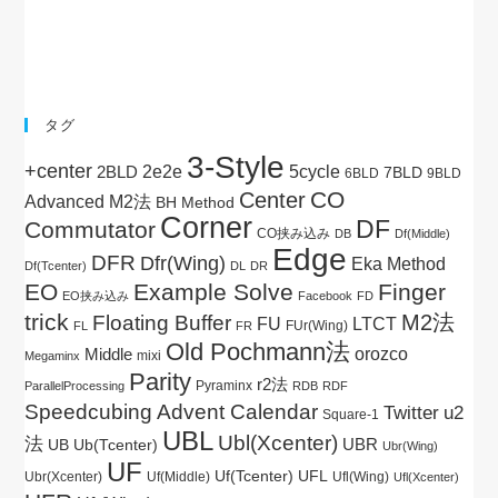
タグ
3-Style
+center
5cycle
2BLD
2e2e
7BLD
6BLD
9BLD
CO
Center
Advanced M2法
BH Method
Corner
DF
Commutator
CO挟み込み
DB
Df(Middle)
Edge
DFR
Dfr(Wing)
Eka Method
Df(Tcenter)
DL
DR
EO
Example Solve
Finger
EO挟み込み
Facebook
FD
trick
M2法
Floating Buffer
FU
LTCT
FUr(Wing)
FL
FR
Old Pochmann法
Middle
orozco
mixi
Megaminx
Parity
r2法
Pyraminx
ParallelProcessing
RDB
RDF
Speedcubing Advent Calendar
Twitter
u2
Square-1
UBL
Ubl(Xcenter)
法
UBR
UB
Ub(Tcenter)
Ubr(Wing)
UF
Uf(Tcenter)
UFL
Ubr(Xcenter)
Uf(Middle)
Ufl(Wing)
Ufl(Xcenter)