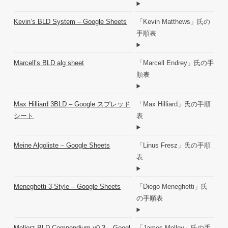
Kevin’s BLD System – Google Sheets
「Kevin Matthews」氏の
手順表
Marcell’s BLD alg sheet
「Marcell Endrey」氏の手
順表
Max Hilliard 3BLD – Google スプレッド
「Max Hilliard」氏の手順
シート
表
Meine Algoliste – Google Sheets
「Linus Fresz」氏の手順
表
Meneghetti 3-Style – Google Sheets
「Diego Meneghetti」氏
の手順表
Mollerz BLD Compendium v0.3 – Googl
「James Molloy」氏の手