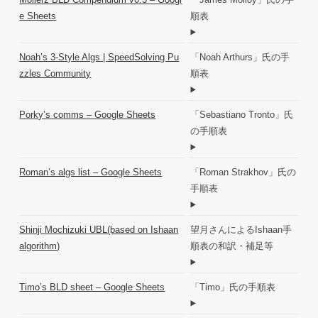
e Sheets
順表
Noah’s 3-Style Algs | SpeedSolving Pu
「Noah Arthurs」氏の手
zzles Community
順表
Porky’s comms – Google Sheets
「Sebastiano Tronto」氏
の手順表
Roman’s algs list – Google Sheets
「Roman Strakhov」氏の
手順表
Shinji Mochizuki UBL(based on Ishaan
望月さんによるIshaan手
algorithm)
順表の和訳・補足等
Timo’s BLD sheet – Google Sheets
「Timo」氏の手順表