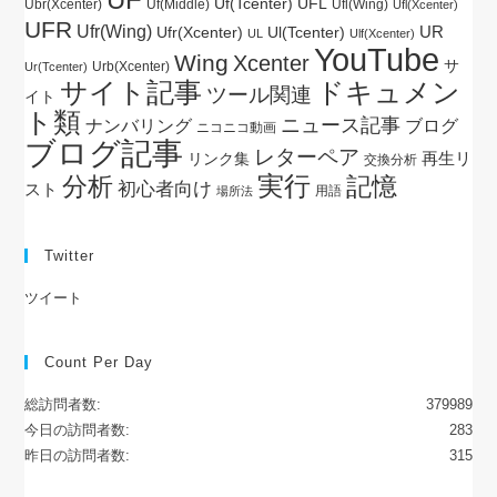
Uf(Tcenter)
UFL
Ubr(Xcenter)
Uf(Middle)
Ufl(Wing)
Ufl(Xcenter)
UFR
Ufr(Wing)
UR
Ul(Tcenter)
Ufr(Xcenter)
UL
Ulf(Xcenter)
YouTube
Wing
Xcenter
サ
Urb(Xcenter)
Ur(Tcenter)
サイト記事
ドキュメン
ツール関連
イト
ト類
ニュース記事
ブログ
ナンバリング
ニコニコ動画
ブログ記事
レターペア
再生リ
リンク集
交換分析
実行
分析
記憶
初心者向け
スト
用語
場所法
Twitter
ツイート
Count Per Day
総訪問者数:
379989
今日の訪問者数:
283
昨日の訪問者数:
315