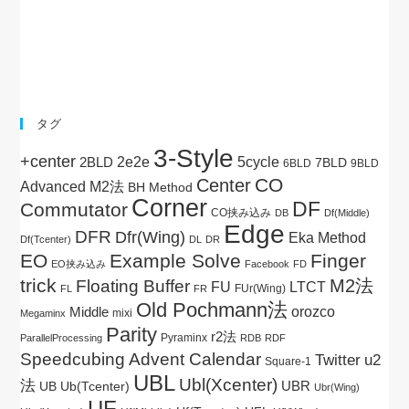
タグ
3-Style
+center
5cycle
2BLD
2e2e
7BLD
6BLD
9BLD
CO
Center
Advanced M2法
BH Method
Corner
DF
Commutator
CO挟み込み
DB
Df(Middle)
Edge
DFR
Dfr(Wing)
Eka Method
Df(Tcenter)
DL
DR
EO
Example Solve
Finger
EO挟み込み
Facebook
FD
trick
M2法
Floating Buffer
FU
LTCT
FUr(Wing)
FL
FR
Old Pochmann法
Middle
orozco
mixi
Megaminx
Parity
r2法
Pyraminx
ParallelProcessing
RDB
RDF
Speedcubing Advent Calendar
Twitter
u2
Square-1
UBL
Ubl(Xcenter)
法
UBR
UB
Ub(Tcenter)
Ubr(Wing)
UF