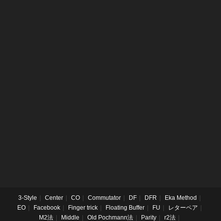
3-Style
Center
CO
Commutator
DF
DFR
Eka Method
EO
Facebook
Finger trick
Floating Buffer
FU
レターペア
M2法
Middle
Old Pochmann法
Parity
r2法