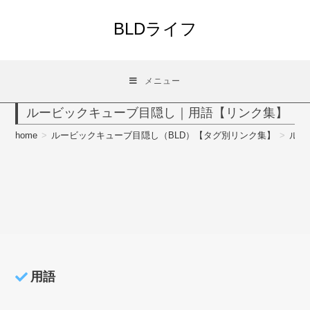
コ
ン
BLDライフ
テ
ン
ツ
メニュー
へ
ス
ルービックキューブ目隠し｜用語【リンク集】
キ
ッ
home
>
ルービックキューブ目隠し（BLD）【タグ別リンク集】
>
ルー
プ
用語