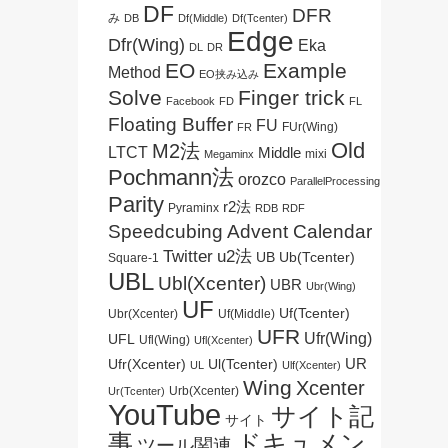
DF
DFR
み
DB
Df(Middle)
Df(Tcenter)
Edge
Dfr(Wing)
Eka
DL
DR
EO
Example
Method
EO挟み込み
Solve
Finger trick
Facebook
FD
FL
Floating Buffer
FU
FUr(Wing)
FR
Old
M2法
LTCT
Middle
mixi
Megaminx
Pochmann法
orozco
ParallelProcessing
Parity
r2法
Pyraminx
RDB
RDF
Speedcubing Advent Calendar
Twitter
u2法
UB
Ub(Tcenter)
Square-1
UBL
Ubl(Xcenter)
UBR
Ubr(Wing)
UF
Uf(Tcenter)
Ubr(Xcenter)
Uf(Middle)
UFR
Ufr(Wing)
UFL
Ufl(Wing)
Ufl(Xcenter)
UR
Ul(Tcenter)
Ufr(Xcenter)
UL
Ulf(Xcenter)
Wing
Xcenter
Urb(Xcenter)
Ur(Tcenter)
YouTube
サイト記
サイト
事
ドキュメン
ツール関連