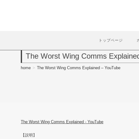
コ
ン
テ
ン
ツ
へ
トップページ
ス
キ
The Worst Wing Comms Explaine
ッ
プ
home
>
The Worst Wing Comms Explained – YouTube
The Worst Wing Comms Explained - YouTube
【説明】