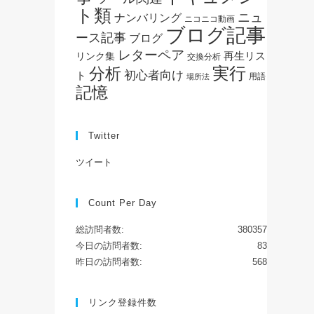
ト類
ニュ
ナンバリング
ニコニコ動画
ブログ記事
ース記事
ブログ
レターペア
再生リス
リンク集
交換分析
実行
分析
初心者向け
ト
用語
場所法
記憶
Twitter
ツイート
Count Per Day
総訪問者数:
380357
今日の訪問者数:
83
昨日の訪問者数:
568
リンク登録件数