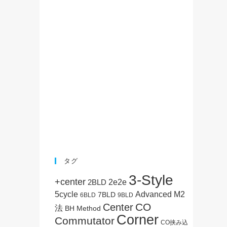
タグ
3-Style
+center
2BLD
2e2e
5cycle
Advanced M2
7BLD
6BLD
9BLD
CO
Center
法
BH Method
Corner
Commutator
CO挟み込