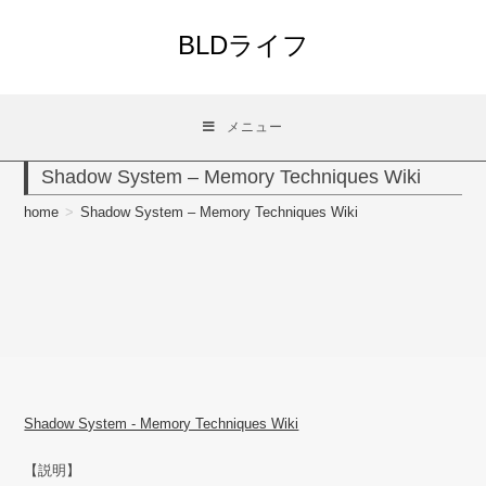
コ
ン
BLDライフ
テ
ン
ツ
メニュー
へ
ス
Shadow System – Memory Techniques Wiki
キ
ッ
home
>
Shadow System – Memory Techniques Wiki
プ
Shadow System - Memory Techniques Wiki
【説明】