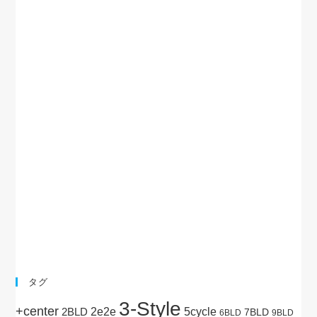
タグ
3-Style
+center
5cycle
2BLD
2e2e
7BLD
6BLD
9BLD