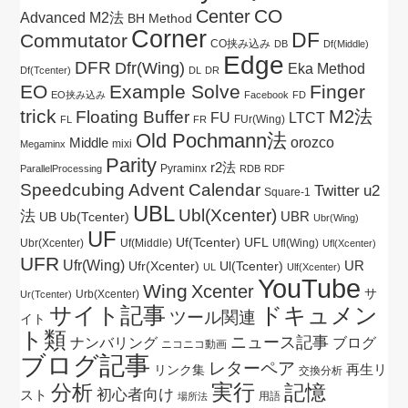
CO
Center
Advanced M2法
BH Method
Corner
DF
Commutator
CO挟み込み
DB
Df(Middle)
Edge
DFR
Dfr(Wing)
Eka Method
Df(Tcenter)
DL
DR
EO
Example Solve
Finger
EO挟み込み
Facebook
FD
trick
M2法
Floating Buffer
FU
LTCT
FUr(Wing)
FL
FR
Old Pochmann法
Middle
orozco
mixi
Megaminx
Parity
r2法
Pyraminx
ParallelProcessing
RDB
RDF
Speedcubing Advent Calendar
Twitter
u2
Square-1
UBL
Ubl(Xcenter)
法
UBR
UB
Ub(Tcenter)
Ubr(Wing)
UF
Uf(Tcenter)
UFL
Ubr(Xcenter)
Uf(Middle)
Ufl(Wing)
Ufl(Xcenter)
UFR
Ufr(Wing)
UR
Ul(Tcenter)
Ufr(Xcenter)
UL
Ulf(Xcenter)
YouTube
Wing
Xcenter
サ
Urb(Xcenter)
Ur(Tcenter)
サイト記事
ドキュメン
ツール関連
イト
ト類
ニュース記事
ブログ
ナンバリング
ニコニコ動画
ブログ記事
レターペア
再生リ
リンク集
交換分析
実行
分析
記憶
初心者向け
スト
用語
場所法